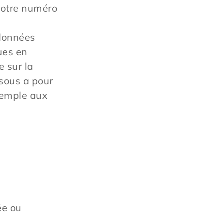
votre numéro
 données
ues en
e sur la
ssous a pour
exemple aux
ée ou