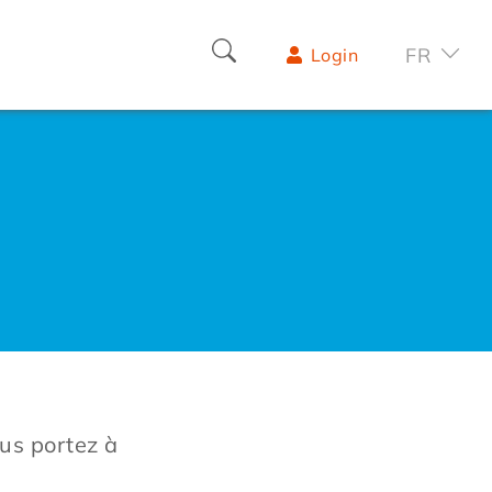
FR
Login
ous portez à