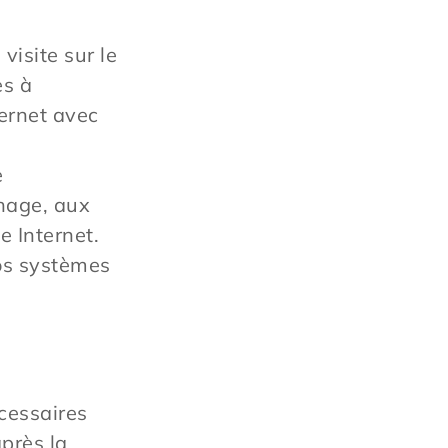
isite sur le
es à
ternet avec
e
chage, aux
e Internet.
nos systèmes
cessaires
après la