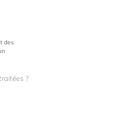
t des
un
raitées ?