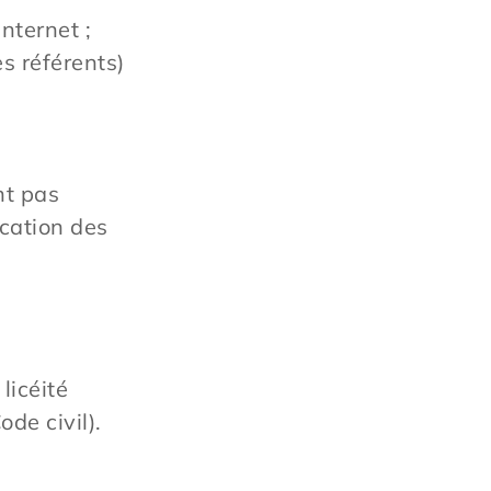
nternet ;
es référents)
nt pas
ication des
licéité
de civil).