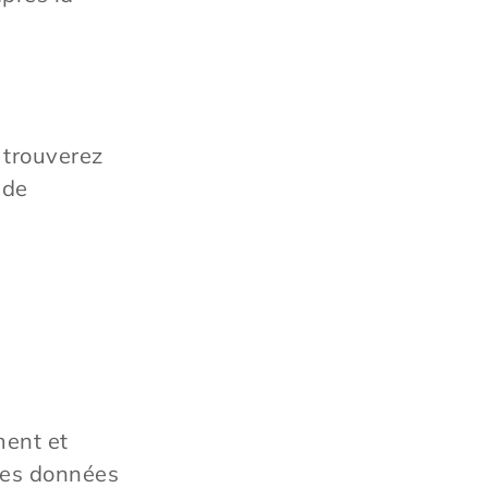
 trouverez
 de
ment et
ces données